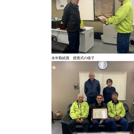
永年勤続賞 授賞式の様子